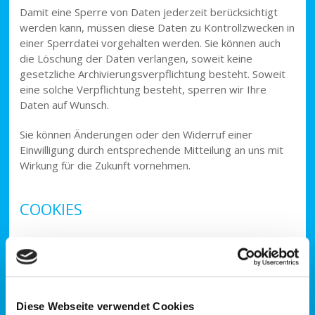
Damit eine Sperre von Daten jederzeit berücksichtigt
werden kann, müssen diese Daten zu Kontrollzwecken in
einer Sperrdatei vorgehalten werden. Sie können auch
die Löschung der Daten verlangen, soweit keine
gesetzliche Archivierungsverpflichtung besteht. Soweit
eine solche Verpflichtung besteht, sperren wir Ihre
Daten auf Wunsch.
Sie können Änderungen oder den Widerruf einer
Einwilligung durch entsprechende Mitteilung an uns mit
Wirkung für die Zukunft vornehmen.
COOKIES
Diese Webseite verwendet Cookies. Wir verwenden
Cookies, um Inhalte und Anzeigen zu personalisieren,
Funktionen für soziale Medien anbieten zu können und
die Zugriffe auf unsere Website zu analysieren.
Diese Webseite verwendet Cookies
Außerdem geben wir Informationen zu Ihrer