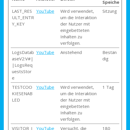
Speicherdau
LAST_RES
YouTube
Wird verwendet,
Sitzung
ULT_ENTR
um die Interaktion
Y_KEY
der Nutzer mit
eingebetteten
Inhalten zu
verfolgen.
LogsDatab
YouTube
Anstehend
Bestän
aseV2:V#|
dig
|LogsReq
uestsStor
e
TESTCOO
YouTube
Wird verwendet,
1 Tag
KIESENAB
um die Interaktion
LED
der Nutzer mit
eingebetteten
Inhalten zu
verfolgen.
VISITOR_I
YouTube
Versucht, die
180