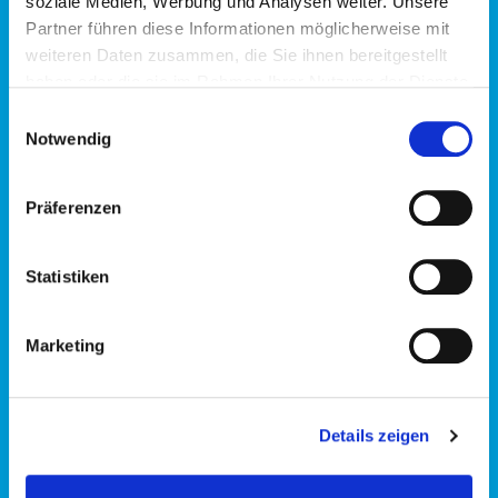
soziale Medien, Werbung und Analysen weiter. Unsere
Partner führen diese Informationen möglicherweise mit
weiteren Daten zusammen, die Sie ihnen bereitgestellt
haben oder die sie im Rahmen Ihrer Nutzung der Dienste
gesammelt haben.
Einwilligungsauswahl
Notwendig
Präferenzen
Statistiken
Marketing
Pädiatrie (Kinderheilkunde)
Neurologie
Details zeigen
Orthopädie / Traumatologie / Rheumatologie