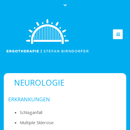
TEL.: 0 85 61 / 985 84 58
info@ergotherapeut-pfarrkirchen.de
Klientenbereich Login
NEUROLOGIE
ERKRANKUNGEN
Schlaganfall
Angemeldet bleiben
Multiple Sklerose